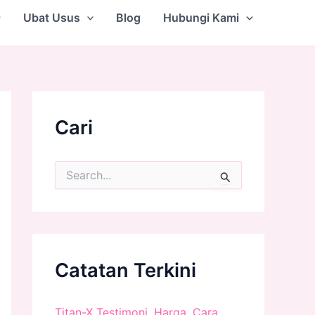
Ubat Usus
Blog
Hubungi Kami
Cari
S
e
a
r
c
h
f
Catatan Terkini
o
r
:
Titan-X Testimoni, Harga, Cara