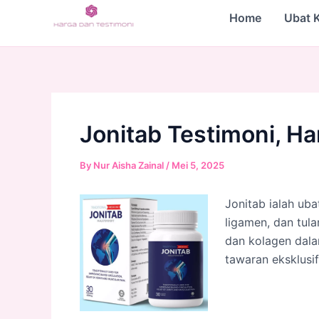
Skip
Home
Ubat 
to
content
Jonitab Testimoni, H
By
Nur Aisha Zainal
/
Mei 5, 2025
Jonitab ialah ub
ligamen, dan tul
dan kolagen dalam
tawaran eksklusi