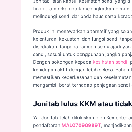
Jonitab ialah kapsul kesihatan sendi yang 
tinggi. Ia direka untuk meningkatkan pengel
melindungi sendi daripada haus serta kerad
Produk ini menawarkan alternatif yang sel
kelenturan, kekuatan, dan fungsi sendi tanp
disediakan daripada ramuan semulajadi ya
sendi, sesuai untuk penggunaan jangka panja
Dengan sokongan kepada
kesihatan sendi
,
kehidupan aktif dengan lebih selesa. Bahan-
memastikan keberkesanan dan keselamatan, 
mengambil berat terhadap penjagaan sendi 
Jonitab lulus KKM atau tida
Ya, Jonitab telah diluluskan oleh Kementer
pendaftaran
MAL07090989T
, menjadikann