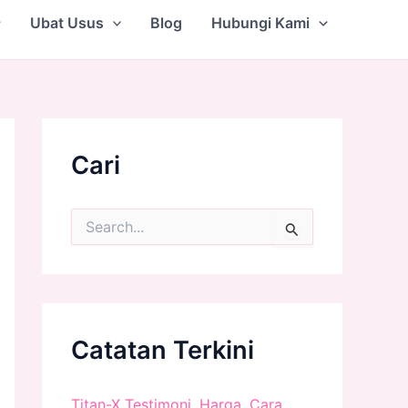
Ubat Usus
Blog
Hubungi Kami
Cari
S
e
a
r
c
h
f
Catatan Terkini
o
r
:
Titan-X Testimoni, Harga, Cara