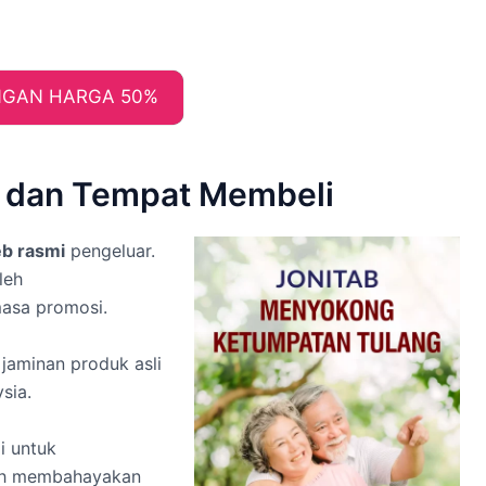
GAN HARGA 50%
a dan Tempat Membeli
b rasmi
pengeluar.
leh
asa promosi.
jaminan produk asli
sia.
i untuk
leh membahayakan