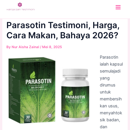
Skip
to
Main
content
Parasotin Testimoni, Harga,
Men
Cara Makan, Bahaya 2026?
By
Nur Aisha Zainal
/
Mei 8, 2025
Parasotin
ialah kapsul
semulajadi
yang
dirumus
untuk
membersih
kan usus,
menyahtok
sik badan,
dan