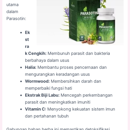
utama
dalam
Parasotin:
Ek
st
ra
k Cengkih:
Membunuh parasit dan bakteria
berbahaya dalam usus
Halia:
Membantu proses pencernaan dan
mengurangkan keradangan usus
Wormwood:
Membersihkan darah dan
memperbaiki fungsi hati
Ekstrak Biji Labu:
Mencegah perkembangan
parasit dan meningkatkan imuniti
Vitamin C:
Menyokong kekuatan sistem imun
dan pertahanan tubuh
Gabungan bahan herba ini memastikan detoksifikasi